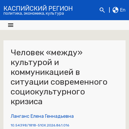
КАСПИЙСКИЙ РЕГИОН
search
globe
En
политика, экономика, культура
menu
Человек «между»
культурой и
коммуникацией в
ситуации современного
социокультурного
кризиса
Ланганс Елена Геннадьевна
10.54398/1818-510X.2026.86.1.016