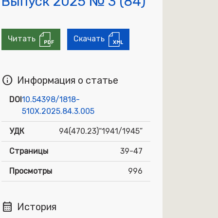
Выпуск 2025 № 3 (84)
Читать
Скачать
info
Информация о статье
DOI
10.54398/1818-
510X.2025.84.3.005
УДК
94(470.23)“1941/1945”
Страницы
39-47
Просмотры
996
calendar_month
История