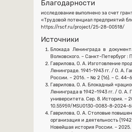
Благодарности
исследование выполнено за счет гран
«Трудовой потенциал предприятий блок
https://rscf.ru/project/25-28-00518/
Источники
Блокада Ленинграда в документа
Волковского. – Санкт-Петербург : П
Гаврилова, О. А. Изготовление пр
Ленинграде. 1941–1943 гг. / О. А. 
России. – 2016. – № 2 (16). – С. 44–
Гаврилова, О. А. Блокадный «раци
Ленинграда в 1942–1943 гг. / О. А.
университета. Сер. 8. История. – 202
10.55959/MSU0130-0083-8-2024-6
Гаврилова, О. А. Столовые повыше
организация и деятельность (1942 г.
Новейшая история России. – 2025. – 