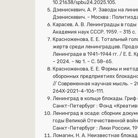
10.21638/spbu24.2025.105.
Дзенискевич, А. Р. Заводы на лини
Дзенискевич. – Москва : Политиздат,
Карасев, А. В. Ленинградцы в годы б
Академия наук СССР, 1959. – 315 с.
Красноженова, Е. Е. Тотальный го
жертв среди ленинградцев. Продо
Ленинграде в 1941–1944 гг. / Е. Е
– 2024. – № 1. – С. 58–65.
Красноженова, Е. Е. Формы и мет
оборонных предприятиях блокадного
// Современная научная мысль. – 202
264X-2021-4-106-111.
Ленинград в кольце блокады. Гриф с
Санкт-Петербург : Фонд «Креатив»,
Ленинград в осаде: сборник докум
годы Великой Отечественной войны 
Санкт-Петербург : Лики России, 199
Ломагин, Н. А. Неизвестная блокада