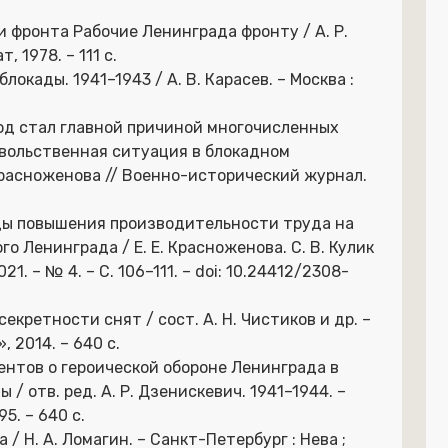
и фронта Рабочие Ленинграда фронту / А. Р.
 1978. – 111 с.
локады. 1941–1943 / А. В. Карасев. – Москва :
лод стал главной причиной многочисленных
вольственная ситуация в блокадном
. Красноженова // Военно-исторический журнал.
оды повышения производительности труда на
 Ленинграда / Е. Е. Красноженова. С. В. Кулик
1. – № 4. – С. 106–111. – doi: 10.24412/2308-
екретности снят / сост. А. Н. Чистиков и др. –
 2014. – 640 с.
ентов о героической обороне Ленинграда в
/ отв. ред. А. Р. Дзенискевич. 1941–1944. –
5. – 640 с.
 / Н. А. Ломагин. – Санкт-Петербург : Нева ;