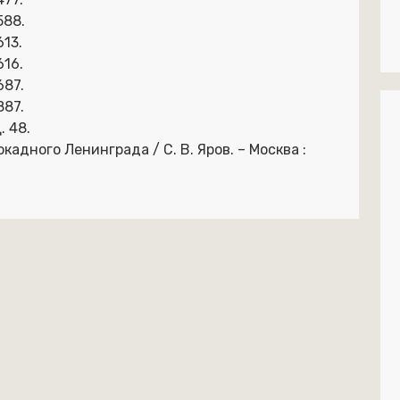
588.
613.
616.
687.
887.
. 48.
кадного Ленинграда / С. В. Яров. – Москва :