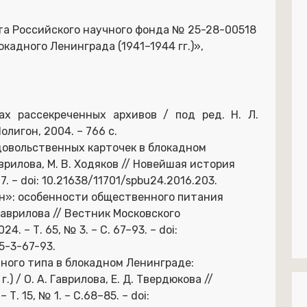
та Российского научного фонда № 25-28-00518
адного Ленинграда (1941–1944 гг.)»,
х рассекреченных архивов / под ред. Н. Л.
олигон, 2004. – 766 с.
одовольственных карточек в блокадном
Гаврилова, М. В. Ходяков // Новейшая история
67. – doi: 10.21638/11701/spbu24.2016.203.
он»: особенности общественного питания
 Гаврилова // Вестник Московского
4. – Т. 65, № 3. – С. 67–93. – doi:
5-3-67-93.
нного типа в блокадном Ленинграде:
) / О. А. Гаврилова, Е. Д. Твердюкова //
Т. 15, № 1. – С.68–85. – doi: